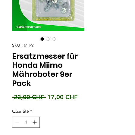
SKU : MII-9
Ersatzmesser für
Honda Miimo
Mähroboter 9er
Pack
Prix
Prix
 23,00 CHF 
17,00 CHF
original
promotionnel
Quantité
*