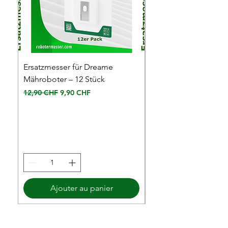
Ersatzmesser für Dreame
Anschlussklemmen f
Mähroboter – 12 Stück
Mäh-Roboter, T-
Abzweigverbinder 6 S
Prix original
Prix promotionnel
12,90 CHF
9,90 CHF
Prix
5,00 CHF
Ajouter au panier