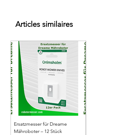
Articles similaires
Ersatzmesser für Dreame
Anschlussklemmen f
Mähroboter – 12 Stück
Mäh-Roboter, T-