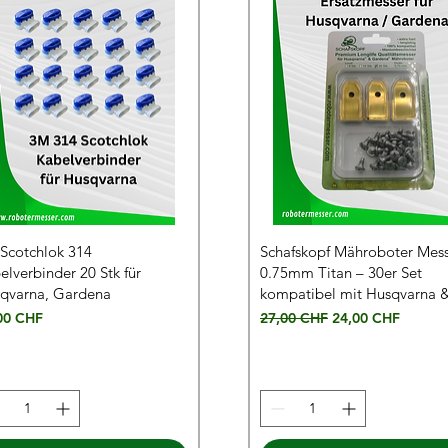
Scotchlok 314
Schafskopf Mähroboter Mes
elverbinder 20 Stk für
0.75mm Titan – 30er Set
qvarna, Gardena
kompatibel mit Husqvarna 
s
Standardpreis
Sale-Preis
00 CHF
27,00 CHF
24,00 CHF