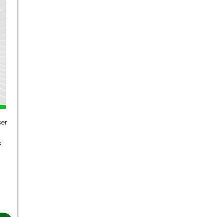
ser
&