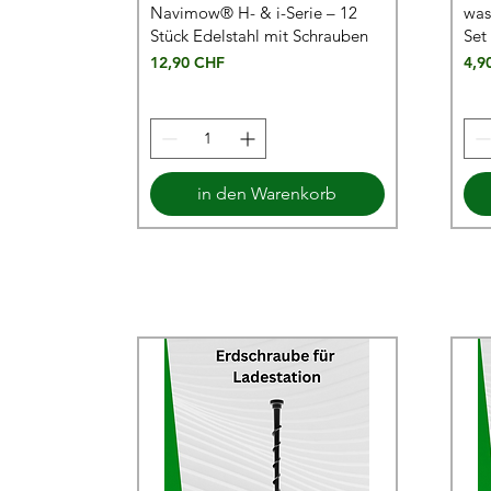
Navimow® H- & i-Serie – 12
was
Stück Edelstahl mit Schrauben
Set
Preis
Prei
12,90 CHF
4,9
in den Warenkorb