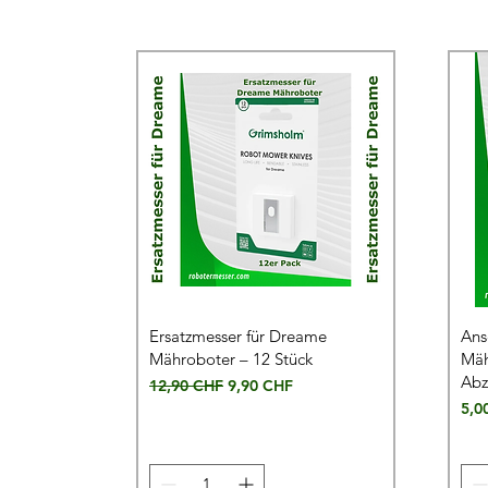
Ersatzmesser für Dreame
Ans
Mähroboter – 12 Stück
Mäh
Abz
Standardpreis
Sale-Preis
12,90 CHF
9,90 CHF
Prei
5,0