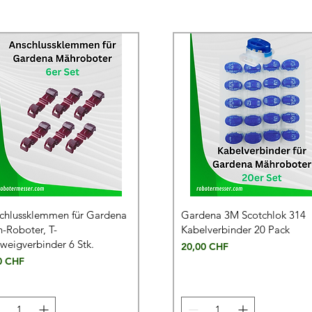
chlussklemmen für Gardena
Gardena 3M Scotchlok 314
-Roboter, T-
Kabelverbinder 20 Pack
weigverbinder 6 Stk.
Preis
20,00 CHF
s
0 CHF