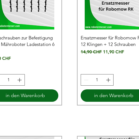
schrauben zur Befestigung
Ersatzmesser für Robomow 
 Mähroboter Ladestation 6
12 Klingen + 12 Schrauben
Standardpreis
Sale-Preis
14,90 CHF
11,90 CHF
s
0 CHF
in den Warenkorb
in den Warenkorb