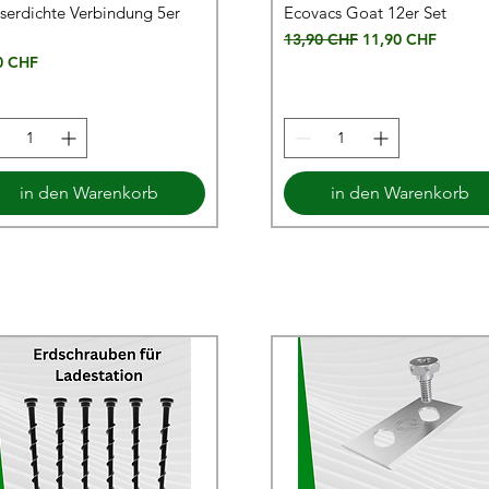
serdichte Verbindung 5er
Ecovacs Goat 12er Set
Standardpreis
Sale-Preis
13,90 CHF
11,90 CHF
s
0 CHF
in den Warenkorb
in den Warenkorb