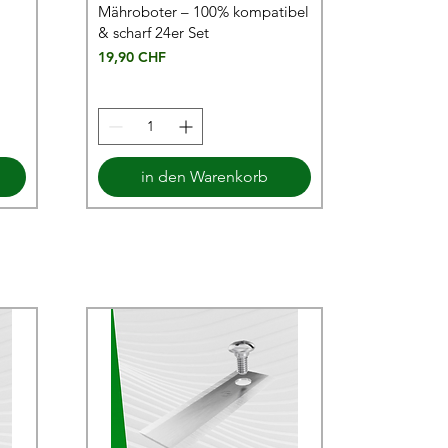
Mähroboter – 100% kompatibel
& scharf 24er Set
Preis
19,90 CHF
in den Warenkorb