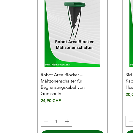
Robot Area Blocker –
3M 
Mähzonenschalter für
Kab
Begrenzungskabel von
Hus
Grimsholm
Prei
20,
Preis
24,90 CHF