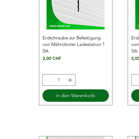
Erdschraube zur Befestigung
Erd
von Mähroboter Ladestation 1
von
Stk.
Stk.
Preis
Prei
2,00 CHF
5,0
in den Warenkorb