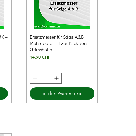
RK –
Ersatzmesser für Stiga A&B
Mähroboter – 12er Pack von
Grimsholm
Preis
14,90 CHF
in den Warenkorb