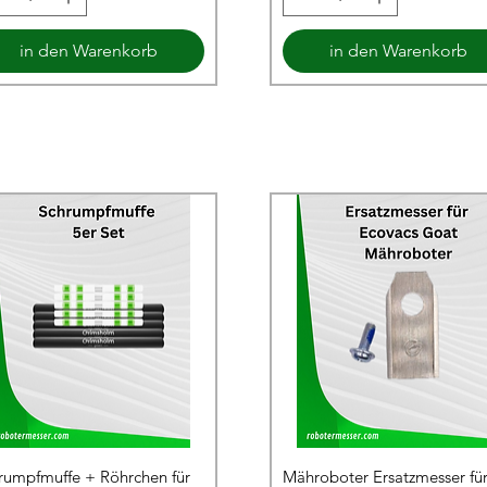
in den Warenkorb
in den Warenkorb
rumpfmuffe + Röhrchen für
Mähroboter Ersatzmesser fü