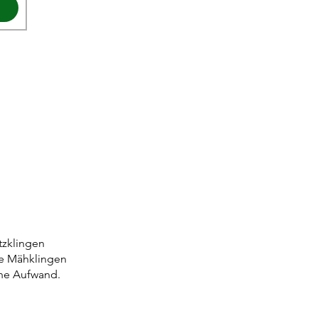
tzklingen
ge Mähklingen
hne Aufwand.