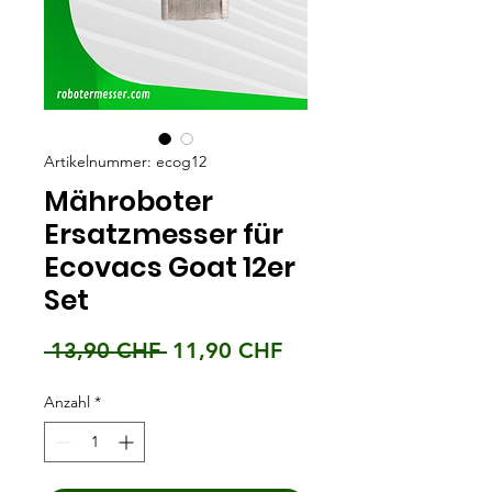
Artikelnummer: ecog12
Mähroboter
Ersatzmesser für
Ecovacs Goat 12er
Set
Standardpreis
Sale-
 13,90 CHF 
11,90 CHF
Preis
Anzahl
*