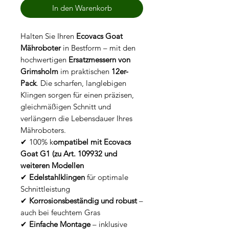
In den Warenkorb
Halten Sie Ihren
Ecovacs Goat
Mähroboter
in Bestform – mit den
hochwertigen
Ersatzmessern von
Grimsholm
im praktischen
12er-
Pack
. Die scharfen, langlebigen
Klingen sorgen für einen präzisen,
gleichmäßigen Schnitt und
verlängern die Lebensdauer Ihres
Mähroboters.
✔ 100% k
ompatibel mit Ecovacs
Goat G1 (zu Art. 109932 und
weiteren Modellen
✔
Edelstahlklingen
für optimale
Schnittleistung
✔
Korrosionsbeständig und robust
–
auch bei feuchtem Gras
✔
Einfache Montage
– inklusive