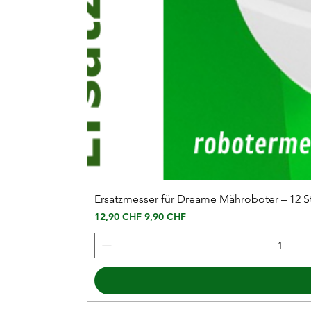
Ersatzmesser für Dreame Mähroboter – 12 S
Standardpreis
Sale-Preis
12,90 CHF
9,90 CHF