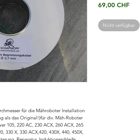
Pre
69,00 CHF
Nicht verfügbar
hmesser für die Mähroboter Installation
g als das Original!)für div. Mäh-Roboter
wer 105, 220 AC, 230 ACX, 260 ACX, 265
20, 330 X, 330 ACX,420, 430X, 440, 450X,
terung, Reparatur, Induktionsschleife,