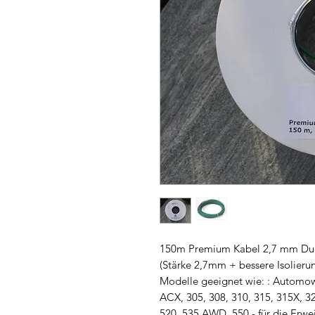
150m Premium Kabel 2,7 mm Durc
(Stärke 2,7mm + bessere Isolierun
Modelle geeignet wie: : Automo
ACX, 305, 308, 310, 315, 315X, 3
520, 535 AWD, 550 - für die Erwei