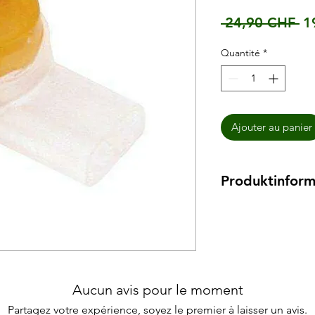
Pr
 24,90 CHF 
1
or
Quantité
*
Ajouter au panier
Produktinform
Connecteur de câbl
50 connecteurs pour 
Diamètre des conduc
2 points de connexi
Construction robust
Référence E-Nr. : 9
Aucun avis pour le moment
Rempli de gel (grais
Partagez votre expérience, soyez le premier à laisser un avis.