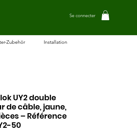
Se connecter
ter-Zubehör
Installation
lok UY2 double
 de câble, jaune,
pièces – Référence
UY2-50